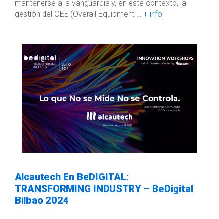
mantenerse a la vanguardia y, en este contexto, la
gestión del OEE (Overall Equipment …
+ info
Alcautech En BeDIGITAL:
TRANSFORMING INDUSTRY – BeDigital
Bilbao 2024