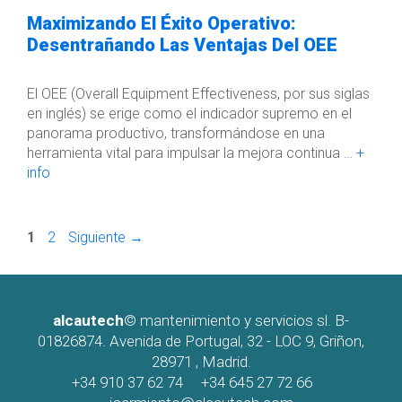
Maximizando El Éxito Operativo:
Desentrañando Las Ventajas Del OEE
El OEE (Overall Equipment Effectiveness, por sus siglas
en inglés) se erige como el indicador supremo en el
panorama productivo, transformándose en una
herramienta vital para impulsar la mejora continua …
+
info
Página
Página
1
2
Siguiente
→
alcautech
© mantenimiento y servicios sl. B-
01826874. Avenida de Portugal, 32 - LOC 9, Griñon,
28971 , Madrid.
+34 910 37 62 74
+34 645 27 72 66