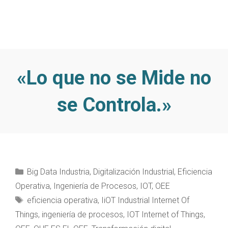
«Lo que no se Mide no
se Controla.»
Categorías
Big Data Industria
,
Digitalización Industrial
,
Eficiencia
Operativa
,
Ingeniería de Procesos
,
IOT
,
OEE
Etiquetas
eficiencia operativa
,
IiOT Industrial Internet Of
Things
,
ingeniería de procesos
,
IOT Internet of Things
,