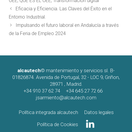
OEE
,
QUE ES EL OEE
,
Transformación digital
Eficacia y Eficiencia. Las Claves del Éxito en el
Entorno Industrial.
Impulsando el futuro laboral en Andalucía a través
de la Feria de Empleo 2024
alcautech
© mantenimiento y servicios sl. B-
01826874. Avenida de Portugal, 32 - LOC 9, Griñon,
28971 , Madrid.
+34 910 37 62 74
+34 645 27 72 66
jsarmiento@alcautech.com
Política integrada alcautech
Datos legales
Política de Cookies