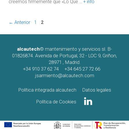
creemos firmemente que «Lo Que …
+ info
Página
Página
←
Anterior
1
2
alcautech
© mantenimiento y servicios sl. B-
01826874. Avenida de Portugal, 32 - LOC 9, Griñon,
28971 , Madrid.
+34 910 37 62 74
+34 645 27 72 66
jsarmiento@alcautech.com
Política integrada alcautech
Datos legales
Política de Cookies