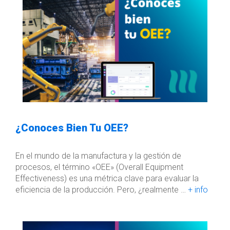
¿Conoces Bien Tu OEE?
En el mundo de la manufactura y la gestión de
procesos, el término «OEE» (Overall Equipment
Effectiveness) es una métrica clave para evaluar la
eficiencia de la producción. Pero, ¿realmente …
+ info