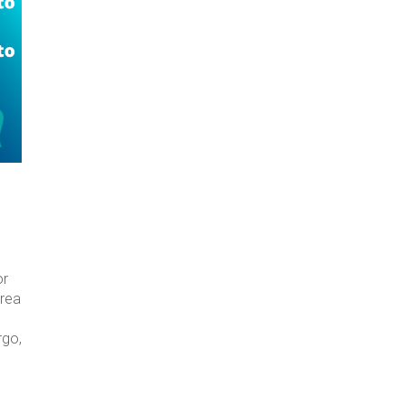
or
area
rgo,