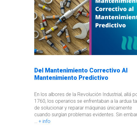
Del Mantenimiento Correctivo Al
Mantenimiento Predictivo
En los albores de la Revolución Industrial, allá p
1760, los operarios se enfrentaban a la ardua t
de solucionar y reparar máquinas únicamente
cuando surgían problemas evidentes. Sin emba
…
+ info