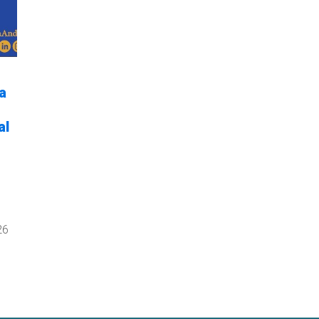
a
al
l
26